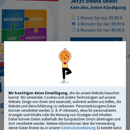
Jetzt online üben!
Kein Abo, keine Kündigung
1 Monat für nur 29,90 €
3 Monate für nur 39,90 €
6 Monate für nur 49,90 €
Lizenz kaufen
Online-Vorbereitung auf den 
Wir benötigen deine Einwilligung,
ehe du unsere Website besuchen
kannst. Wir verwenden Cookies und andere Technologien auf unserer
Website. Einige von ihnen sind essenziell, während andere uns helfen, die
agendes Bildungsmedium“
Website und deine Erfahrung zu verbessern. Personenbezogene Daten
können verarbeitet werden (z. B. IP-Adressen), etwa für personalisierte
t mit dem Comenius Award
Anzeigen und Inhalte oder die Messung von Anzeigen und Inhalten.
Dabei können Daten außerhalb der Europäischen Union übertragen und
dort verarbeitet werden. Weitere Informationen über die Verwendung
deiner Daten findest du in unserer
Datenschutzerklärung
. Es besteht keine