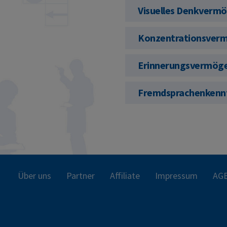
Visuelles Denkverm
Konzentrationsver
Erinnerungsvermög
Fremdsprachenkenn
Über uns
Partner
Affiliate
Impressum
AG