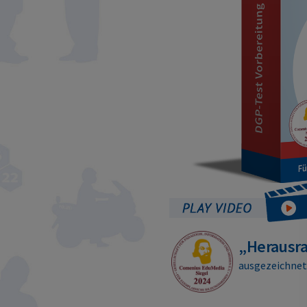
„Herausr
ausgezeichne