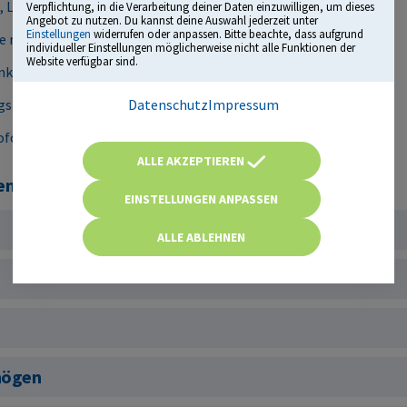
 Leistungsanalyse und mehr
Verpflichtung, in die Verarbeitung deiner Daten einzuwilligen, um dieses
Angebot zu nutzen. Du kannst deine Auswahl jederzeit unter
Einstellungen
widerrufen oder anpassen. Bitte beachte, dass aufgrund
e mit vielen Originalfragen
individueller Einstellungen möglicherweise nicht alle Funktionen der
Website verfügbar sind.
lusive Tipps und Tricks
Datenschutz
Impressum
gsberatern und Personalverantwortlichen
ofort startklar
ALLE AKZEPTIEREN
 in ...
EINSTELLUNGEN ANPASSEN
ALLE ABLEHNEN
g
mögen