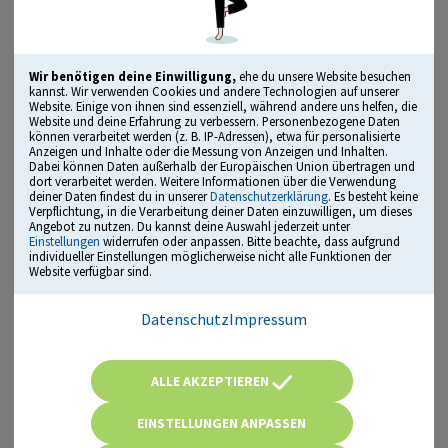
Jetzt online üben!
Kein Abo, keine Kündigung
1 Monat für nur 19,90 €
Wir benötigen deine Einwilligung,
ehe du unsere Website besuchen
3 Monate für nur 29,90 €
kannst. Wir verwenden Cookies und andere Technologien auf unserer
Website. Einige von ihnen sind essenziell, während andere uns helfen, die
6 Monate für nur 39,90 €
Website und deine Erfahrung zu verbessern. Personenbezogene Daten
können verarbeitet werden (z. B. IP-Adressen), etwa für personalisierte
Anzeigen und Inhalte oder die Messung von Anzeigen und Inhalten.
Lizenz kaufen
Dabei können Daten außerhalb der Europäischen Union übertragen und
dort verarbeitet werden. Weitere Informationen über die Verwendung
deiner Daten findest du in unserer
Datenschutzerklärung
. Es besteht keine
Geeignet für den Einbürgerungstest und „Leben in
Verpflichtung, in die Verarbeitung deiner Daten einzuwilligen, um dieses
Deutschland“-Test!
Angebot zu nutzen. Du kannst deine Auswahl jederzeit unter
Einstellungen
widerrufen oder anpassen. Bitte beachte, dass aufgrund
individueller Einstellungen möglicherweise nicht alle Funktionen der
„Herausragendes Bildungsmedium“
Website verfügbar sind.
ausgezeichnet mit dem Comenius Award
Datenschutz
Impressum
Übungsmodus, Testmodus, Leistungsanalyse und mehr
ALLE AKZEPTIEREN
EINSTELLUNGEN ANPASSEN
Mehr als 500 Aufgaben in ...