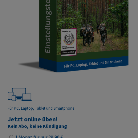
Für PC, Laptop, Tablet
und Smartphone
Jetzt online üben!
Kein Abo, keine Kündigung
1 Monat für nur 29,90 €