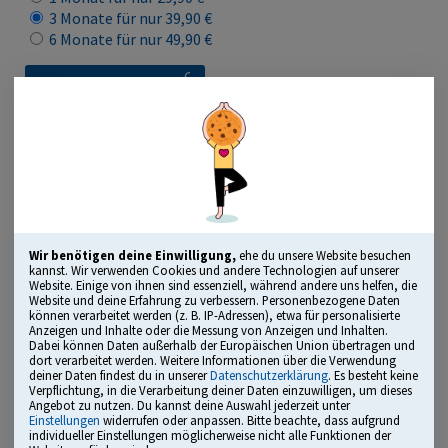
3 Monate für nur 39,90 €
6 Monate für nur 49,90 €
Lizenz kaufen
„Herausragendes Bildungsmedium“
ausgezeichnet mit dem Comenius Award
Wir benötigen deine Einwilligung,
ehe du unsere Website besuchen
kannst. Wir verwenden Cookies und andere Technologien auf unserer
Website. Einige von ihnen sind essenziell, während andere uns helfen, die
Website und deine Erfahrung zu verbessern. Personenbezogene Daten
Übungsmodus, Testmodus, Leistungsanalyse und mehr
können verarbeitet werden (z. B. IP-Adressen), etwa für personalisierte
Anzeigen und Inhalte oder die Messung von Anzeigen und Inhalten.
alle typischen Testbereiche mit vielen Originalfragen
Dabei können Daten außerhalb der Europäischen Union übertragen und
dort verarbeitet werden. Weitere Informationen über die Verwendung
deiner Daten findest du in unserer
Datenschutzerklärung
. Es besteht keine
kommentierte Lösungen inklusive Tipps und Tricks
Verpflichtung, in die Verarbeitung deiner Daten einzuwilligen, um dieses
Angebot zu nutzen. Du kannst deine Auswahl jederzeit unter
empfohlen von Einstellungsberatern und
Einstellungen
widerrufen oder anpassen. Bitte beachte, dass aufgrund
Personalverantwortlichen
individueller Einstellungen möglicherweise nicht alle Funktionen der