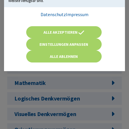
Website verfügbar sind.
läuft direkt im Browser – sofort startklar
Datenschutz
Impressum
Mehr als 2.000 Aufgaben in ...
ALLE AKZEPTIEREN
Allgemeinwissen
EINSTELLUNGEN ANPASSEN
Fachbezogenes Wissen
ALLE ABLEHNEN
Sprachbeherrschung
Mathematik
Logisches Denkvermögen
Visuelles Denkvermögen