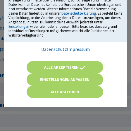
Dabei können Daten außerhalb der Europäischen Union übertragen und
dort verarbeitet werden. Weitere Informationen über die Verwendung
deiner Daten findest du in unserer
Datenschutzerklärung
. Es besteht keine
 Leistungsanalyse und mehr
Verpflichtung, in die Verarbeitung deiner Daten einzuwilligen, um dieses
Angebot zu nutzen. Du kannst deine Auswahl jederzeit unter
Einstellungen
widerrufen oder anpassen. Bitte beachte, dass aufgrund
e mit vielen Originalfragen
individueller Einstellungen möglicherweise nicht alle Funktionen der
Website verfügbar sind.
lusive Tipps und Tricks
gsberatern und Personalverantwortlichen
Datenschutz
Impressum
ofort startklar
ALLE AKZEPTIEREN
 in ...
EINSTELLUNGEN ANPASSEN
ALLE ABLEHNEN
en
g