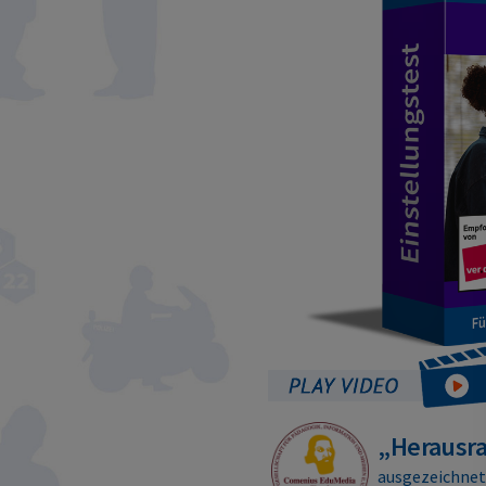
„Herausr
ausgezeichne