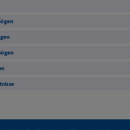
mögen
ögen
mögen
en
tnisse