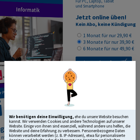
Für PC, Laptop, Tablet
und Smartphone
Jetzt online üben!
Kein Abo, keine Kündigung
1 Monat für nur 29,90 €
3 Monate für nur 39,90 €
6 Monate für nur 49,90 €
Lizenz kaufen
Wir benötigen deine Einwilligung,
ehe du unsere Website besuchen
kannst. Wir verwenden Cookies und andere Technologien auf unserer
Website. Einige von ihnen sind essenziell, während andere uns helfen, die
agendes Bildungsmedium“
Website und deine Erfahrung zu verbessern. Personenbezogene Daten
können verarbeitet werden (z. B. IP-Adressen), etwa für personalisierte
t mit dem Comenius Award
Anzeigen und Inhalte oder die Messung von Anzeigen und Inhalten.