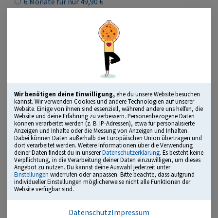
6 Monate für nur 49,90 €
Lizenz kaufen
Geeignet für Ausbildung, Beruf und Studium!
„Herausragendes Bildungsmedium“
Wir benötigen deine Einwilligung,
ehe du unsere Website besuchen
kannst. Wir verwenden Cookies und andere Technologien auf unserer
ausgezeichnet mit dem Comenius Award
Website. Einige von ihnen sind essenziell, während andere uns helfen, die
Website und deine Erfahrung zu verbessern. Personenbezogene Daten
können verarbeitet werden (z. B. IP-Adressen), etwa für personalisierte
Anzeigen und Inhalte oder die Messung von Anzeigen und Inhalten.
Dabei können Daten außerhalb der Europäischen Union übertragen und
Übungsmodus, Testmodus, Leistungsanalyse und mehr
dort verarbeitet werden. Weitere Informationen über die Verwendung
deiner Daten findest du in unserer
Datenschutzerklärung
. Es besteht keine
alle typischen Testbereiche mit vielen Originalfragen
Verpflichtung, in die Verarbeitung deiner Daten einzuwilligen, um dieses
Angebot zu nutzen. Du kannst deine Auswahl jederzeit unter
Einstellungen
widerrufen oder anpassen. Bitte beachte, dass aufgrund
kommentierte Lösungen inklusive Tipps und Tricks
individueller Einstellungen möglicherweise nicht alle Funktionen der
Website verfügbar sind.
empfohlen von Einstellungsberatern und
Personalverantwortlichen
Datenschutz
Impressum