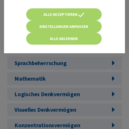
läuft direkt im Browser – sofort startklar
ALLE AKZEPTIEREN
Mehr als 1.500 Aufgaben in ...
EINSTELLUNGEN ANPASSEN
Allgemeinwissen
ALLE ABLEHNEN
Fachbezogenes Wissen
Sprachbeherrschung
Mathematik
Logisches Denkvermögen
Visuelles Denkvermögen
Konzentrationsvermögen