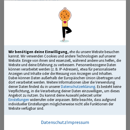
3 Monate für nur 39,90 €
6 Monate für nur 49,90 €
Lizenz kaufen
Geeignet für:
Auswahlverfahren der Polizei Sachsen-
Anhalt | Alle Laufbahnen – Ausbildung (Laufbahngruppe
1) und Studium (Laufbahngruppe 2)
Wir benötigen deine Einwilligung,
ehe du unsere Website besuchen
kannst. Wir verwenden Cookies und andere Technologien auf unserer
Website. Einige von ihnen sind essenziell, während andere uns helfen, die
Website und deine Erfahrung zu verbessern. Personenbezogene Daten
können verarbeitet werden (z. B. IP-Adressen), etwa für personalisierte
Anzeigen und Inhalte oder die Messung von Anzeigen und Inhalten.
Dabei können Daten außerhalb der Europäischen Union übertragen und
„Herausragendes Bildungsmedium“
dort verarbeitet werden. Weitere Informationen über die Verwendung
ausgezeichnet mit dem Comenius Award
deiner Daten findest du in unserer
Datenschutzerklärung
. Es besteht keine
Verpflichtung, in die Verarbeitung deiner Daten einzuwilligen, um dieses
Angebot zu nutzen. Du kannst deine Auswahl jederzeit unter
Einstellungen
widerrufen oder anpassen. Bitte beachte, dass aufgrund
individueller Einstellungen möglicherweise nicht alle Funktionen der
Übungsmodus, Testmodus, Leistungsanalyse und mehr
Website verfügbar sind.
alle typischen Testbereiche mit vielen Originalfragen
Datenschutz
Impressum
kommentierte Lösungen inklusive Tipps und Tricks