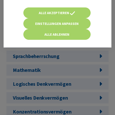
läuft direkt im Browser – sofort startklar
ALLE AKZEPTIEREN
Mehr als 1.600 Aufgaben in ...
EINSTELLUNGEN ANPASSEN
Allgemeinwissen
ALLE ABLEHNEN
Fachbezogenes Wissen
Sprachbeherrschung
Mathematik
Logisches Denkvermögen
Visuelles Denkvermögen
Konzentrationsvermögen