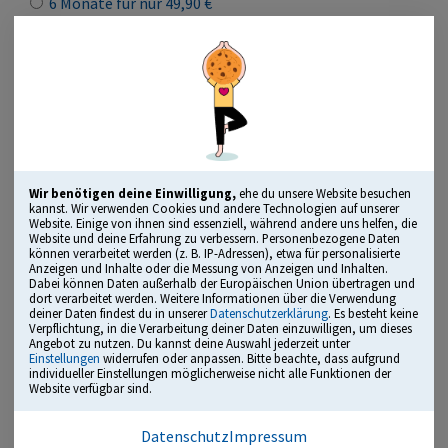
6 Monate für nur 49,90 €
Lizenz kaufen
Geeignet für Ausbildung, Beruf und Studium!
„Herausragendes Bildungsmedium“
Wir benötigen deine Einwilligung,
ehe du unsere Website besuchen
kannst. Wir verwenden Cookies und andere Technologien auf unserer
ausgezeichnet mit dem Comenius Award
Website. Einige von ihnen sind essenziell, während andere uns helfen, die
Website und deine Erfahrung zu verbessern. Personenbezogene Daten
können verarbeitet werden (z. B. IP-Adressen), etwa für personalisierte
Anzeigen und Inhalte oder die Messung von Anzeigen und Inhalten.
Dabei können Daten außerhalb der Europäischen Union übertragen und
Übungsmodus, Testmodus, Leistungsanalyse und mehr
dort verarbeitet werden. Weitere Informationen über die Verwendung
deiner Daten findest du in unserer
Datenschutzerklärung
. Es besteht keine
alle typischen Testbereiche mit vielen Originalfragen
Verpflichtung, in die Verarbeitung deiner Daten einzuwilligen, um dieses
Angebot zu nutzen. Du kannst deine Auswahl jederzeit unter
Einstellungen
widerrufen oder anpassen. Bitte beachte, dass aufgrund
kommentierte Lösungen inklusive Tipps und Tricks
individueller Einstellungen möglicherweise nicht alle Funktionen der
Website verfügbar sind.
empfohlen von Einstellungsberatern und
Personalverantwortlichen
Datenschutz
Impressum