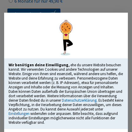
6 Monate für nur 49,90 €
Lizenz kaufen
Geeignet für Ausbildung, Beruf und Studium!
„Herausragendes Bildungsmedium“
ausgezeichnet mit dem Comenius Award
Wir benötigen deine Einwilligung,
ehe du unsere Website besuchen
kannst. Wir verwenden Cookies und andere Technologien auf unserer
Website. Einige von ihnen sind essenziell, während andere uns helfen, die
Website und deine Erfahrung zu verbessern. Personenbezogene Daten
können verarbeitet werden (z. B. IP-Adressen), etwa für personalisierte
Übungsmodus, Testmodus, Leistungsanalyse und mehr
Anzeigen und Inhalte oder die Messung von Anzeigen und Inhalten.
Dabei können Daten außerhalb der Europäischen Union übertragen und
dort verarbeitet werden. Weitere Informationen über die Verwendung
alle typischen Testbereiche mit vielen Originalfragen
deiner Daten findest du in unserer
Datenschutzerklärung
. Es besteht keine
Verpflichtung, in die Verarbeitung deiner Daten einzuwilligen, um dieses
kommentierte Lösungen inklusive Tipps und Tricks
Angebot zu nutzen. Du kannst deine Auswahl jederzeit unter
Einstellungen
widerrufen oder anpassen. Bitte beachte, dass aufgrund
empfohlen von Einstellungsberatern und
individueller Einstellungen möglicherweise nicht alle Funktionen der
Website verfügbar sind.
Personalverantwortlichen