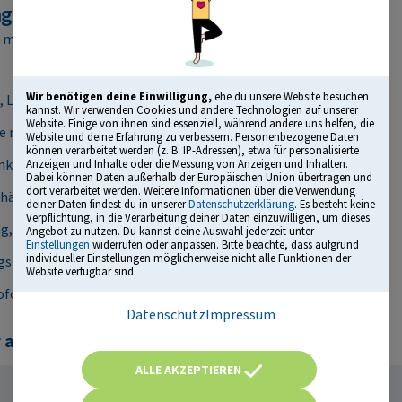
agendes Bildungsmedium“
t mit dem Comenius Award
Wir benötigen deine Einwilligung,
ehe du unsere Website besuchen
 Leistungsanalyse und mehr
kannst. Wir verwenden Cookies und andere Technologien auf unserer
Website. Einige von ihnen sind essenziell, während andere uns helfen, die
e mit vielen Originalfragen
Website und deine Erfahrung zu verbessern. Personenbezogene Daten
können verarbeitet werden (z. B. IP-Adressen), etwa für personalisierte
lusive Tipps und Tricks
Anzeigen und Inhalte oder die Messung von Anzeigen und Inhalten.
Dabei können Daten außerhalb der Europäischen Union übertragen und
dort verarbeitet werden. Weitere Informationen über die Verwendung
häufigsten Fragen, die besten Antworten – mit Erklärvideos
deiner Daten findest du in unserer
Datenschutzerklärung
. Es besteht keine
Verpflichtung, in die Verarbeitung deiner Daten einzuwilligen, um dieses
g, Rollenspiel, Postkorbübung & Co.
Angebot zu nutzen. Du kannst deine Auswahl jederzeit unter
Einstellungen
widerrufen oder anpassen. Bitte beachte, dass aufgrund
individueller Einstellungen möglicherweise nicht alle Funktionen der
sberatern und der Gewerkschaft der Polizei (GdP)
Website verfügbar sind.
ofort startklar
Datenschutz
Impressum
als 1.500 Fragen in ...
ALLE AKZEPTIEREN