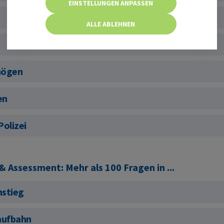
EINSTELLUNGEN ANPASSEN
g
ALLE ABLEHNEN
mögen
en
Polizei
 Assessment: Mehr als 100 Fragen in ...
nstieg
Laufbahn