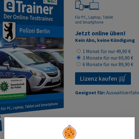
Für PC, Laptop, Tablet
und Smartphone
Jetzt online üben!
Kein Abo, keine Kündigung
1 Monat für nur 49,90 €
3 Monate für nur 69,90 €
6 Monate für nur 89,90 €
Lizenz kaufen
Geeignet für:
Auswahlverfahre