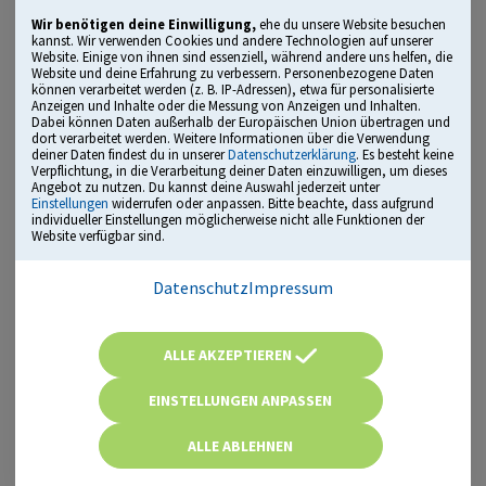
Wir benötigen deine Einwilligung,
ehe du unsere Website besuchen
Vorstellungsgespräch: Die häufigsten Fragen, die
kannst. Wir verwenden Cookies und andere Technologien auf unserer
besten Antworten – mit Erklärvideos
Website. Einige von ihnen sind essenziell, während andere uns helfen, die
Website und deine Erfahrung zu verbessern. Personenbezogene Daten
Assessment Center: Vortrag, Rollenspiel,
können verarbeitet werden (z. B. IP-Adressen), etwa für personalisierte
Anzeigen und Inhalte oder die Messung von Anzeigen und Inhalten.
Postkorbübung & Co.
Dabei können Daten außerhalb der Europäischen Union übertragen und
dort verarbeitet werden. Weitere Informationen über die Verwendung
empfohlen von Einstellungsberatern und der
deiner Daten findest du in unserer
Datenschutzerklärung
. Es besteht keine
Verpflichtung, in die Verarbeitung deiner Daten einzuwilligen, um dieses
Gewerkschaft der Polizei (GdP)
Angebot zu nutzen. Du kannst deine Auswahl jederzeit unter
Einstellungen
widerrufen oder anpassen. Bitte beachte, dass aufgrund
läuft direkt im Browser – sofort startklar
individueller Einstellungen möglicherweise nicht alle Funktionen der
Website verfügbar sind.
Einstellungstest: Mehr als 1.800 Fragen in ...
Datenschutz
Impressum
Allgemeinwissen
ALLE AKZEPTIEREN
Sprachbeherrschung
EINSTELLUNGEN ANPASSEN
Mathematik
ALLE ABLEHNEN