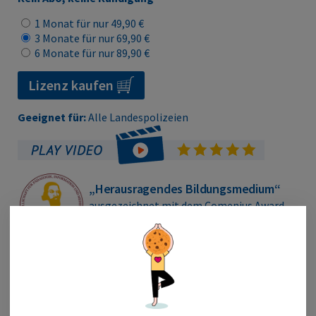
1 Monat für nur 49,90 €
3 Monate für nur 69,90 €
6 Monate für nur 89,90 €
Lizenz kaufen
Geeignet für:
Alle Landespolizeien
„Herausragendes Bildungsmedium“
ausgezeichnet mit dem Comenius Award
Übungsmodus, Testmodus, Leistungsanalyse und mehr
alle typischen Testbereiche mit vielen Originalfragen
kommentierte Lösungen inklusive Tipps und Tricks