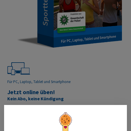
Für PC, Laptop, Tablet
und Smartphone
Jetzt online üben!
Kein Abo, keine Kündigung
1 Monat für nur 19,90 €
3 Monate für nur 29,90 €
6 Monate für nur 39,90 €