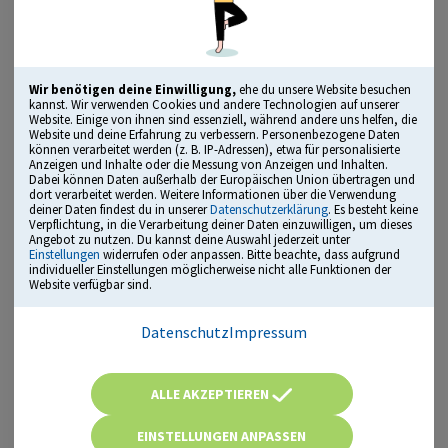
Lizenz kaufen
Geeignet für alle 16 Landespolizeien, Bundespolizei
und BKA | Alle Disziplinen – mit Trainingsplan!
Wir benötigen deine Einwilligung,
ehe du unsere Website besuchen
kannst. Wir verwenden Cookies und andere Technologien auf unserer
Website. Einige von ihnen sind essenziell, während andere uns helfen, die
„Herausragendes Bildungsmedium“
Website und deine Erfahrung zu verbessern. Personenbezogene Daten
ausgezeichnet mit dem Comenius Award
können verarbeitet werden (z. B. IP-Adressen), etwa für personalisierte
Anzeigen und Inhalte oder die Messung von Anzeigen und Inhalten.
Dabei können Daten außerhalb der Europäischen Union übertragen und
dort verarbeitet werden. Weitere Informationen über die Verwendung
deiner Daten findest du in unserer
Datenschutzerklärung
. Es besteht keine
alle Disziplinen und Anforderungen
Verpflichtung, in die Verarbeitung deiner Daten einzuwilligen, um dieses
Angebot zu nutzen. Du kannst deine Auswahl jederzeit unter
Einstellungen
widerrufen oder anpassen. Bitte beachte, dass aufgrund
Kraft- und Ausdauertraining
individueller Einstellungen möglicherweise nicht alle Funktionen der
Website verfügbar sind.
Dein persönlicher Trainingsplan
empfohlen von Einstellungsberatern und der
Datenschutz
Impressum
Gewerkschaft der Polizei (GdP)
läuft direkt im Browser – sofort startklar
ALLE AKZEPTIEREN
Inhalt
EINSTELLUNGEN ANPASSEN