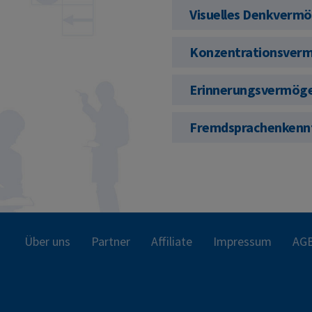
Visuelles Denkverm
Konzentrationsver
Erinnerungsvermög
Fremdsprachenkenn
Über uns
Partner
Affiliate
Impressum
AG