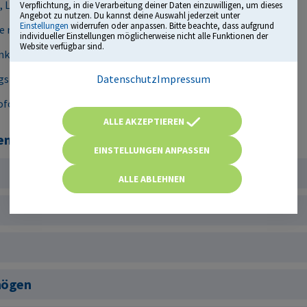
 Leistungsanalyse und mehr
Verpflichtung, in die Verarbeitung deiner Daten einzuwilligen, um dieses
Angebot zu nutzen. Du kannst deine Auswahl jederzeit unter
Einstellungen
widerrufen oder anpassen. Bitte beachte, dass aufgrund
e mit vielen Originalfragen
individueller Einstellungen möglicherweise nicht alle Funktionen der
Website verfügbar sind.
lusive Tipps und Tricks
Datenschutz
Impressum
gsberatern und Personalverantwortlichen
ofort startklar
ALLE AKZEPTIEREN
 in ...
EINSTELLUNGEN ANPASSEN
ALLE ABLEHNEN
g
mögen