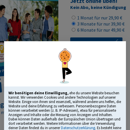
Jetzt online üben!
Kein Abo, keine Kündigung
1 Monat für nur 29,90 €
3 Monate für nur 39,90 €
6 Monate für nur 49,90 €
Lizenz kaufen
Wir benötigen deine Einwilligung,
ehe du unsere Website besuchen
kannst. Wir verwenden Cookies und andere Technologien auf unserer
Website. Einige von ihnen sind essenziell, während andere uns helfen, die
agendes Bildungsmedium“
Website und deine Erfahrung zu verbessern. Personenbezogene Daten
können verarbeitet werden (z. B. IP-Adressen), etwa für personalisierte
t mit dem Comenius Award
Anzeigen und Inhalte oder die Messung von Anzeigen und Inhalten.
Dabei können Daten außerhalb der Europäischen Union übertragen und
dort verarbeitet werden. Weitere Informationen über die Verwendung
deiner Daten findest du in unserer
Datenschutzerklärung
. Es besteht keine