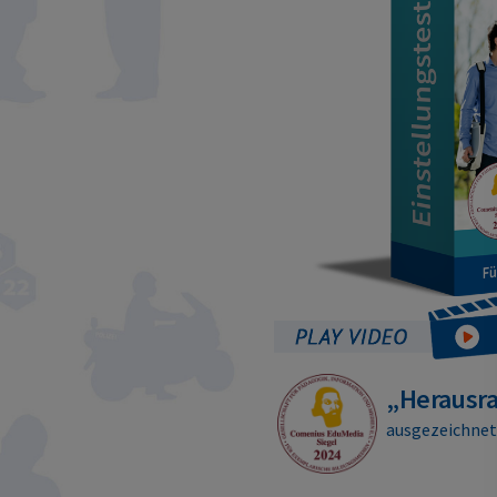
„Herausr
ausgezeichne