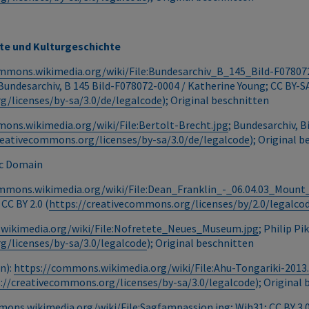
te und Kulturgeschichte
mmons.wikimedia.org/wiki/File:Bundesarchiv_B_145_Bild-F07807
 Bundesarchiv, B 145 Bild-F078072-0004 / Katherine Young; CC BY-S
g/licenses/by-sa/3.0/de/legalcode
); Original beschnitten
ons.wikimedia.org/wiki/File:Bertolt-Brecht.jpg
; Bundesarchiv, 
reativecommons.org/licenses/by-sa/3.0/de/legalcode
); Original 
ic Domain
ommons.wikimedia.org/wiki/File:Dean_Franklin_-_06.04.03_Mo
 CC BY 2.0 (
https://creativecommons.org/licenses/by/2.0/legalco
wikimedia.org/wiki/File:Nofretete_Neues_Museum.jpg
; Philip Pi
g/licenses/by-sa/3.0/legalcode
); Original beschnitten
n):
https://commons.wikimedia.org/wiki/File:Ahu-Tongariki-2013
://creativecommons.org/licenses/by-sa/3.0/legalcode
); Original
mons.wikimedia.org/wiki/File:Sagfampassion.jpg
; Wjh31; CC BY 3.