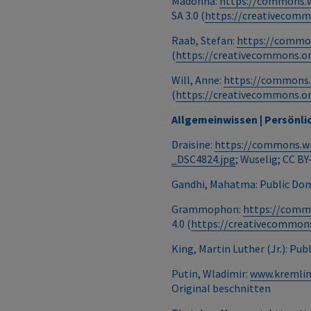
Madonna:
https://commons.w
SA 3.0 (
https://creativecomm
Raab, Stefan:
https://common
(
https://creativecommons.or
Will, Anne:
https://commons.w
(
https://creativecommons.or
Allgemeinwissen | Persönl
Draisine:
https://commons.w
_DSC4824.jpg
; Wuselig; CC BY-
Gandhi, Mahatma: Public Do
Grammophon:
https://comm
4.0 (
https://creativecommons
King, Martin Luther (Jr.): Pu
Putin, Wladimir:
www.kremlin
Original beschnitten