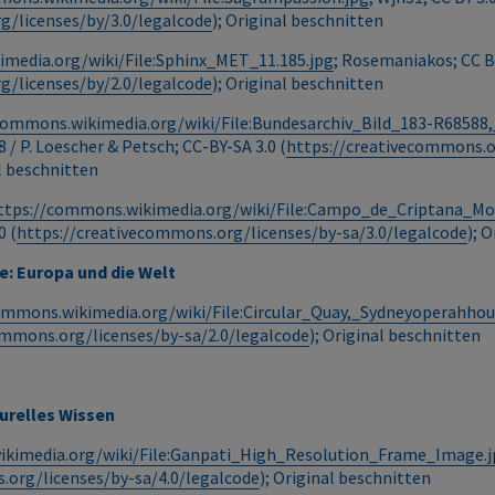
g/licenses/by/3.0/legalcode
); Original beschnitten
media.org/wiki/File:Sphinx_MET_11.185.jpg
; Rosemaniakos; CC B
g/licenses/by/2.0/legalcode
); Original beschnitten
commons.wikimedia.org/wiki/File:Bundesarchiv_Bild_183-R68588
 / P. Loescher & Petsch; CC-BY-SA 3.0 (
https://creativecommons.o
al beschnitten
ttps://commons.wikimedia.org/wiki/File:Campo_de_Criptana_Mo
0 (
https://creativecommons.org/licenses/by-sa/3.0/legalcode
); 
e: Europa und die Welt
ommons.wikimedia.org/wiki/File:Circular_Quay,_Sydneyoperahhou
ommons.org/licenses/by-sa/2.0/legalcode
); Original beschnitten
turelles Wissen
ikimedia.org/wiki/File:Ganpati_High_Resolution_Frame_Image.
.org/licenses/by-sa/4.0/legalcode
); Original beschnitten