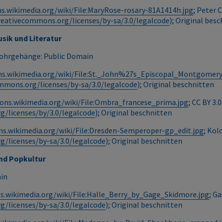
.wikimedia.org/wiki/File:MaryRose-rosary-81A1414h.jpg
; Peter 
reativecommons.org/licenses/by-sa/3.0/legalcode
); Original bes
sik und Literatur
ohrgehänge: Public Domain
s.wikimedia.org/wiki/File:St._John%27s_Episcopal_Montgomery
ommons.org/licenses/by-sa/3.0/legalcode
); Original beschnitten
ns.wikimedia.org/wiki/File:Ombra_francese_prima.jpg
; CC BY 3.0
g/licenses/by/3.0/legalcode
); Original beschnitten
s.wikimedia.org/wiki/File:Dresden-Semperoper-gp_edit.jpg
; Kol
g/licenses/by-sa/3.0/legalcode
); Original beschnitten
nd Popkultur
ain
.wikimedia.org/wiki/File:Halle_Berry_by_Gage_Skidmore.jpg
; G
g/licenses/by-sa/3.0/legalcode
); Original beschnitten