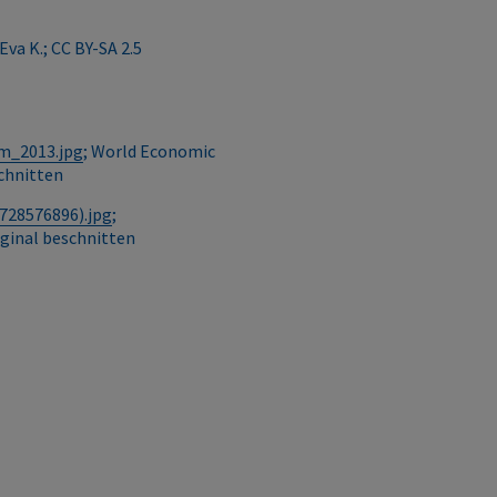
 Eva K.; CC BY-SA 2.5
m_2013.jpg
; World Economic
schnitten
728576896).jpg
;
riginal beschnitten