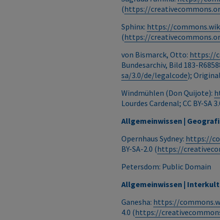
(
https://creativecommons.or
Sphinx:
https://commons.wiki
(
https://creativecommons.or
von Bismarck, Otto:
https://
Bundesarchiv, Bild 183-R68588
sa/3.0/de/legalcode
); Origin
Windmühlen (Don Quijote):
h
Lourdes Cardenal; CC BY-SA 3.
Allgemeinwissen | Geografi
Opernhaus Sydney:
https://c
BY-SA-2.0 (
https://creativec
Petersdom: Public Domain
Allgemeinwissen | Interkul
Ganesha:
https://commons.w
4.0 (
https://creativecommons