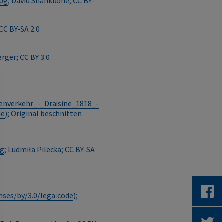
jpg
; David Shankbone; CC BY-
 CC BY-SA 2.0
erger; CC BY 3.0
nverkehr_-_Draisine_1818_-
de
); Original beschnitten
pg
; Ludmiła Pilecka; CC BY-SA
nses/by/3.0/legalcode
);