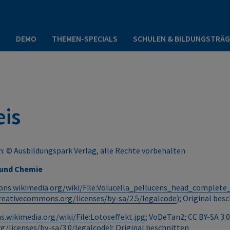
P
DEMO
THEMEN-SPECIALS
SCHULEN & BILDUNGSTRÄG
is
: © Ausbildungspark Verlag, alle Rechte vorbehalten
 und Chemie
ns.wikimedia.org/wiki/File:Volucella_pellucens_head_complete
creativecommons.org/licenses/by-sa/2.5/legalcode
); Original bes
.wikimedia.org/wiki/File:Lotoseffekt.jpg
; VoDeTan2; CC BY-SA 3.
g/licenses/by-sa/3.0/legalcode
); Original beschnitten