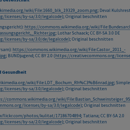
kimedia.org/wiki/File:1660_blk_19329_zoom.png
; Deval Kulshres
g/licenses/by-sa/3.0/legalcode
); Original beschnitten
ngsgericht):
https://commons.wikimedia.org/wiki/File:Bundesarc
assungsgericht,_Richter.jpg
; Lothar Schaack; CC BY-SA 3.0 DE
g/licenses/by-sa/3.0/de/legalcode
); Original beschnitten
orsam):
https://commons.wikimedia.org/wiki/File:Castor_2011_-
jpg
; BUNDjugend; CC BY 2.0 (
https://creativecommons.org/license
d Gesundheit
ikimedia.org/wiki/File:LDT_Bochum_Rh%C3%B6nrad.jpg
; Simple
g/licenses/by-sa/3.0/legalcode
); Original beschnitten
s://commons.wikimedia.org/wiki/File:Bastian_Schweinsteiger_95
ommons.org/licenses/by-sa/3.0/legalcode
); Original beschnitten
w.flickr.com/photos/kulitat/17186704894
; Tatiana; CC BY-SA 2.0
g/licenses/by-sa/2.0/legalcode
); Original beschnitten