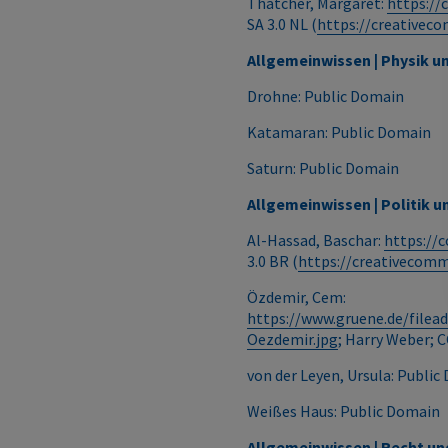
Thatcher, Margaret:
https://
SA 3.0 NL (
https://creativeco
Allgemeinwissen | Physik u
Drohne: Public Domain
Katamaran: Public Domain
Saturn: Public Domain
Allgemeinwissen | Politik u
Al-Hassad, Baschar:
https://
3.0 BR (
https://creativecomm
Özdemir, Cem:
https://www.gruene.de/file
Oezdemir.jpg
; Harry Weber; C
von der Leyen, Ursula: Publi
Weißes Haus: Public Domain
Allgemeinwissen | Recht un