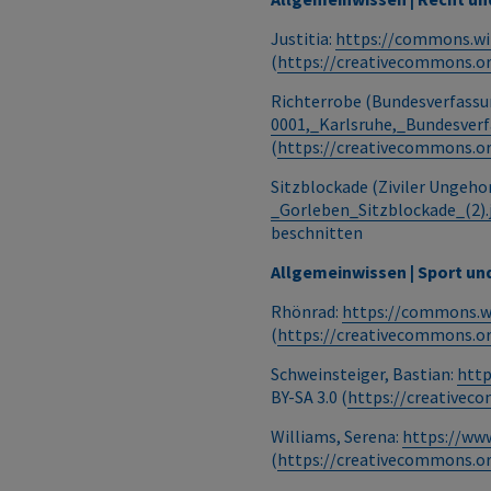
Justitia:
https://commons.wi
(
https://creativecommons.or
Richterrobe (Bundesverfassu
0001,_Karlsruhe,_Bundesverf
(
https://creativecommons.or
Sitzblockade (Ziviler Ungeh
_Gorleben_Sitzblockade_(2).
beschnitten
Allgemeinwissen | Sport un
Rhönrad:
https://commons.w
(
https://creativecommons.or
Schweinsteiger, Bastian:
http
BY-SA 3.0 (
https://creativec
Williams, Serena:
https://ww
(
https://creativecommons.or