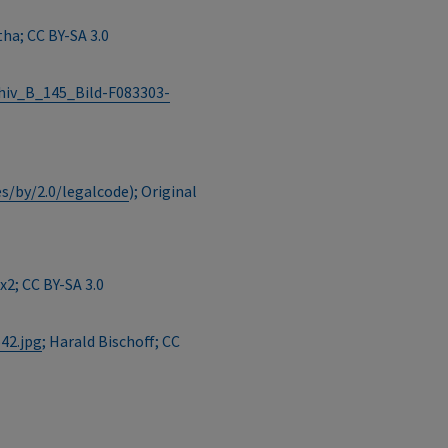
tha; CC BY-SA 3.0
hiv_B_145_Bild-F083303-
s/by/2.0/legalcode
); Original
x2; CC BY-SA 3.0
42.jpg
; Harald Bischoff; CC