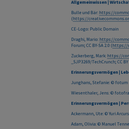
Allgemeinwissen | Wirtscha
Bulle und Bär:
https://commo
(
https://creativecommons.or
CE-Logo: Public Domain
Draghi, Mario:
https://commo
Forum; CC BY-SA 2.0 (
https:/
Zuckerberg, Mark:
https://co
_SJP3269/TechCrunch; CC BY 2
Erinnerungsvermögen | Le
Junghans, Stefanie: © fotum
Wiesenthaler, Jens: © fotofr
Erinnerungsvermögen | Pe
Ackermann, Ute: © Yuri Arcur
Adam, Olivia: © Manuel Tenne