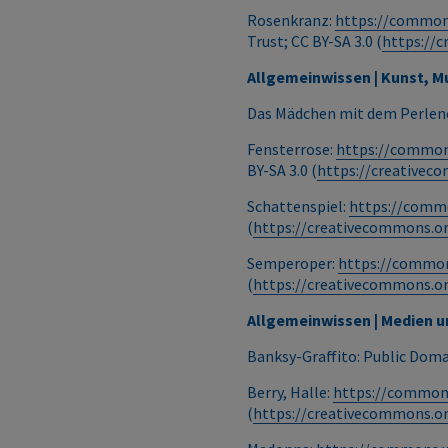
Rosenkranz:
https://commons
Trust; CC BY-SA 3.0 (
https://c
Allgemeinwissen | Kunst, Mu
Das Mädchen mit dem Perlen
Fensterrose:
https://common
BY-SA 3.0 (
https://creativec
Schattenspiel:
https://commo
(
https://creativecommons.or
Semperoper:
https://common
(
https://creativecommons.or
Allgemeinwissen | Medien u
Banksy-Graffito: Public Dom
Berry, Halle:
https://commons
(
https://creativecommons.or