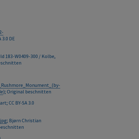
2-
A 3.0 DE
Bild 183-W0409-300 / Kolbe,
beschnitten
unt_Rushmore_Monument_(by-
de
); Original beschnitten
kart; CC BY-SA 3.0
.jpg
; Bjørn Christian
 beschnitten
0