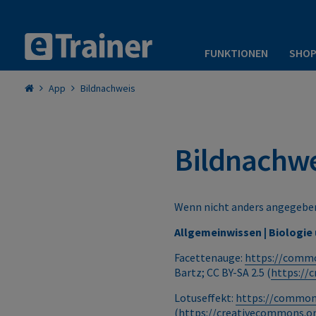
FUNKTIONEN
SHO
App
Bildnachweis
Bildnachwe
Wenn nicht anders angegeben
Allgemeinwissen | Biologie
Facettenauge:
https://commo
Bartz; CC BY-SA 2.5 (
https://
Lotuseffekt:
https://commons
(
https://creativecommons.or