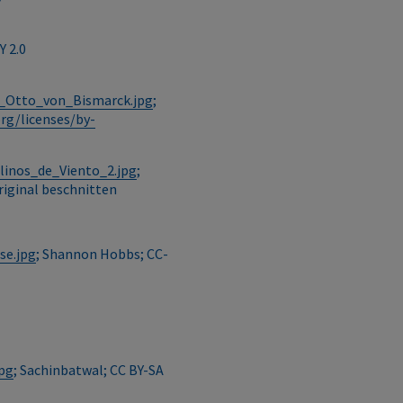
Y 2.0
,_Otto_von_Bismarck.jpg
;
rg/licenses/by-
linos_de_Viento_2.jpg
;
Original beschnitten
se.jpg
; Shannon Hobbs; CC-
jpg
; Sachinbatwal; CC BY-SA