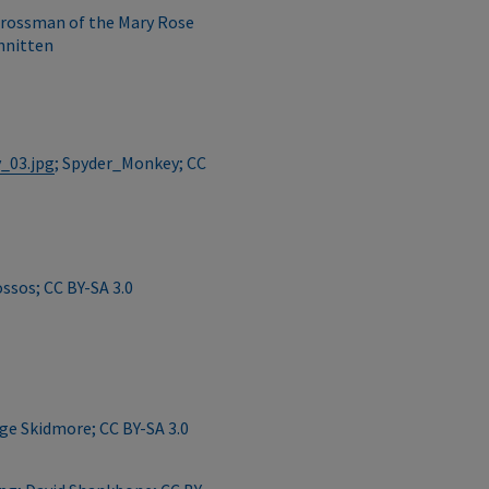
Crossman of the Mary Rose
chnitten
_03.jpg
; Spyder_Monkey; CC
ossos; CC BY-SA 3.0
age Skidmore; CC BY-SA 3.0