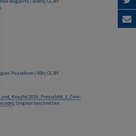
; Rob Bogaerts / Anefo; CC BY-
n
rigues Pozzebom / ABr; CC BY
ei_und_Koepfe/2016_Pressebild_1_Cem-
alcode
); Original beschnitten