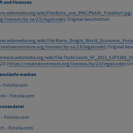
ft und Finanzen
ns.wikimedia.org/wiki/File:Bulle_und_B%C3%A4r_Frankfurt.jpg
;
g/licenses/by-sa/2.5/legalcode
); Original beschnitten
ns.wikimedia.org/wiki/File:Mario_Draghi_World_Economic_Foru
/creativecommons.org/licenses/by-sa/2.0/legalcode
); Original be
mmons.wikimedia.org/wiki/File:TechCrunch_SF_2013_SJP3269_(9
.0 (
https://creativecommons.org/licenses/by/2.0/legalcode
); O
bensläufe merken
 – Fotolia.com
ank – Fotolia.com
rsonendatei
s – Fotolia.com
rt – Fotolia.com