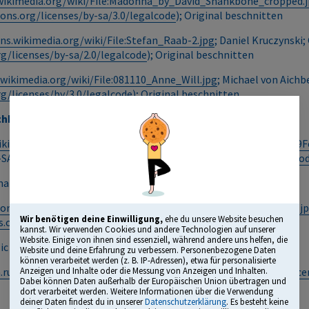
ikimedia.org/wiki/File:Madonna_by_David_Shankbone_cropped.
ons.org/licenses/by-sa/3.0/legalcode
); Original beschnitten
s.wikimedia.org/wiki/File:Stefan_Raab-2.jpg
; Daniel Kruczynski;
g/licenses/by-sa/2.0/legalcode
); Original beschnitten
ikimedia.org/wiki/File:081110_Anne_Will.jpg
; Michael von Aichb
g/licenses/by/3.0/legalcode
); Original beschnitten
ichkeiten, Erfindungen, Entdeckungen
ikimedia.org/wiki/File:Verkehrsmuseum_Dresden_-_Stra%C3%9Fe
SA 4.0 (
https://creativecommons.org/licenses/by-sa/4.0/legalco
main
ons.wikimedia.org/wiki/File:Patefon_w_Muzeum_Miasta_Lodzi.j
Wir benötigen deine Einwilligung,
ehe du unsere Website besuchen
.org/licenses/by-sa/4.0/legalcode
); Original beschnitten
kannst. Wir verwenden Cookies und andere Technologien auf unserer
Website. Einige von ihnen sind essenziell, während andere uns helfen, die
blic Domain
Website und deine Erfahrung zu verbessern. Personenbezogene Daten
können verarbeitet werden (z. B. IP-Adressen), etwa für personalisierte
Anzeigen und Inhalte oder die Messung von Anzeigen und Inhalten.
.ru
; Wladimir Putin; CC-BY-3.0 (
https://creativecommons.org/lice
Dabei können Daten außerhalb der Europäischen Union übertragen und
dort verarbeitet werden. Weitere Informationen über die Verwendung
deiner Daten findest du in unserer
Datenschutzerklärung
. Es besteht keine