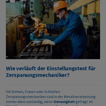
Wie verläuft der Einstellungstest für
Zerspanungsmechaniker?
Ob Drehen, Fräsen oder Schleifen:
Zerspanungsmechaniker sind in der Metallverarbeitung
immer dann zuständig, wenn
Genauigkeit
gefragt ist.