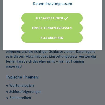
Datenschutz
Impressum
ALLE AKZEPTIEREN
EINSTELLUNGEN ANPASSEN
Logisches Denkvermögen
ALLE ABLEHNEN
Einen Sachverhalt schnell erfassen, Zusammenhänge
erkennen und die richtigen Schlüsse ziehen: Darum geht
es in diesem Abschnitt des Einstellungstests. Auswendig
lernen lässt sich das eher nicht – hier ist Training
angesagt!
Typische Themen:
Wortanalogien
Schlussfolgerungen
Zahlenreihen