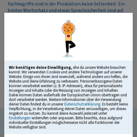
Fachbegriffe sind in der Produktion keine Seltenheit. Ein
breiter Wortschatz und etwas Sprachsicherheit sind auf
jeden Fall kein Nachteil.
Typische Themen:
Sprachgefühl
Wortschatz
Rechtschreibung und Grammatik
Wir benötigen deine Einwilligung,
ehe du unsere Website besuchen
kannst. Wir verwenden Cookies und andere Technologien auf unserer
Website. Einige von ihnen sind essenziell, während andere uns helfen, die
Website und deine Erfahrung zu verbessern. Personenbezogene Daten
Beispielaufgabe: Wortbedeutungen
können verarbeitet werden (z. B. IP-Adressen), etwa für personalisierte
Anzeigen und Inhalte oder die Messung von Anzeigen und Inhalten.
Dabei können Daten außerhalb der Europäischen Union übertragen und
dort verarbeitet werden. Weitere Informationen über die Verwendung
deiner Daten findest du in unserer
Datenschutzerklärung
. Es besteht keine
Verpflichtung, in die Verarbeitung deiner Daten einzuwilligen, um dieses
Angebot zu nutzen. Du kannst deine Auswahl jederzeit unter
Einstellungen
widerrufen oder anpassen. Bitte beachte, dass aufgrund
individueller Einstellungen möglicherweise nicht alle Funktionen der
Website verfügbar sind.