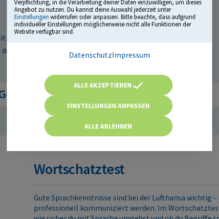
Verpflichtung, in die Verarbeitung deiner Daten einzuwilligen, um dieses
Angebot zu nutzen. Du kannst deine Auswahl jederzeit unter
Einstellungen
widerrufen oder anpassen. Bitte beachte, dass aufgrund
individueller Einstellungen möglicherweise nicht alle Funktionen der
Website verfügbar sind.
ion, Subtraktion, Multiplikation und Division)
i denen Zahlen richtig angewendet werden müssen
Datenschutz
Impressum
ALLE AKZEPTIEREN
 Gemischte Textaufgaben
EINSTELLUNGEN ANPASSEN
ALLE ABLEHNEN
Wortschatztest
Gute Sprachkenntnisse sind bei der Lufthansa wichtig – 
professionell kommuniziert werden. Im Wortschatztest
wie sicher du mit Sprache umgehst und ob du Begriffe s