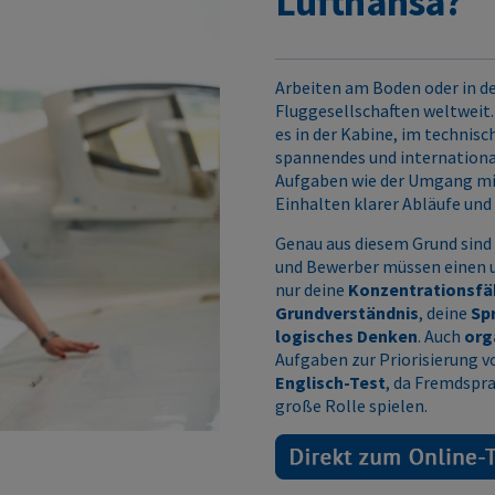
Lufthansa?
Arbeiten am Boden oder in d
Fluggesellschaften weltweit. 
es in der Kabine, im technisc
spannendes und internationa
Aufgaben wie der Umgang mit
Einhalten klarer Abläufe und
Genau aus diesem Grund sind
und Bewerber müssen einen u
nur deine
Konzentrationsfä
Grundverständnis
, deine
Sp
logisches Denken
. Auch
org
Aufgaben zur Priorisierung v
Englisch-Test
, da Fremdspr
große Rolle spielen.