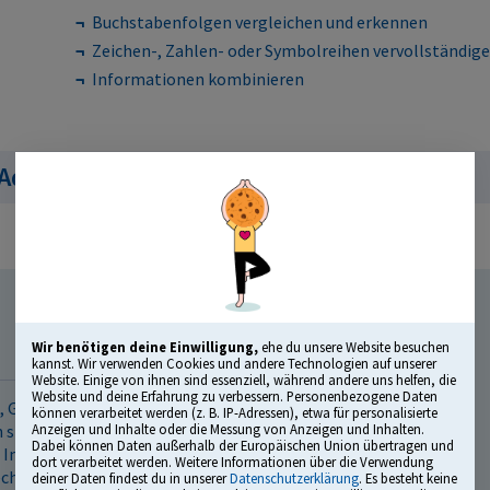
Buchstabenfolgen vergleichen und erkennen
Zeichen-, Zahlen- oder Symbolreihen vervollständig
Informationen kombinieren
 Adressen überprüfen
Wir benötigen deine Einwilligung,
ehe du unsere Website besuchen
kannst. Wir verwenden Cookies und andere Technologien auf unserer
Website. Einige von ihnen sind essenziell, während andere uns helfen, die
Website und deine Erfahrung zu verbessern. Personenbezogene Daten
, Gewichts- und Zeitberechnungen oder das schnelle
können verarbeitet werden (z. B. IP-Adressen), etwa für personalisierte
Anzeigen und Inhalte oder die Messung von Anzeigen und Inhalten.
in sicherer Umgang mit Zahlen gehört einfach zum
Dabei können Daten außerhalb der Europäischen Union übertragen und
. Im Einstellungstest wird deshalb geprüft, wie gut du
dort verarbeitet werden. Weitere Informationen über die Verwendung
chnische Hilfsmittel und unter Zeitdruck.
deiner Daten findest du in unserer
Datenschutzerklärung
. Es besteht keine