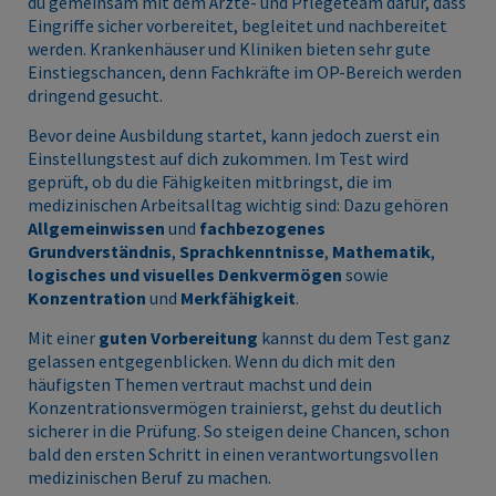
du gemeinsam mit dem Ärzte- und Pflegeteam dafür, dass
Eingriffe sicher vorbereitet, begleitet und nachbereitet
werden. Krankenhäuser und Kliniken bieten sehr gute
Einstiegschancen, denn Fachkräfte im OP-Bereich werden
dringend gesucht.
Bevor deine Ausbildung startet, kann jedoch zuerst ein
Einstellungstest auf dich zukommen. Im Test wird
geprüft, ob du die Fähigkeiten mitbringst, die im
medizinischen Arbeitsalltag wichtig sind: Dazu gehören
Allgemeinwissen
und
fachbezogenes
Grundverständnis
,
Sprachkenntnisse
,
Mathematik
,
logisches und visuelles Denkvermögen
sowie
Konzentration
und
Merkfähigkeit
.
Mit einer
guten Vorbereitung
kannst du dem Test ganz
gelassen entgegenblicken. Wenn du dich mit den
häufigsten Themen vertraut machst und dein
Konzentrationsvermögen trainierst, gehst du deutlich
sicherer in die Prüfung. So steigen deine Chancen, schon
bald den ersten Schritt in einen verantwortungsvollen
medizinischen Beruf zu machen.