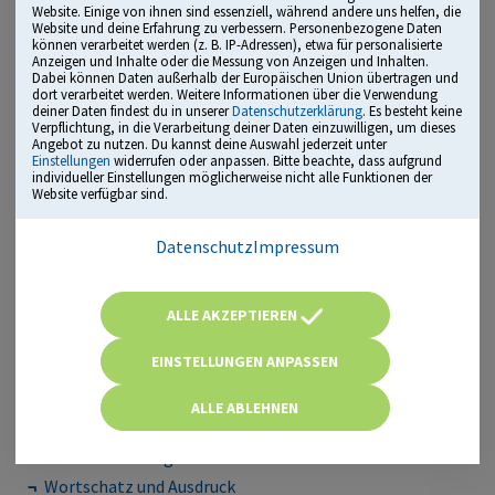
Website. Einige von ihnen sind essenziell, während andere uns helfen, die
Website und deine Erfahrung zu verbessern. Personenbezogene Daten
können verarbeitet werden (z. B. IP-Adressen), etwa für personalisierte
Anzeigen und Inhalte oder die Messung von Anzeigen und Inhalten.
Dabei können Daten außerhalb der Europäischen Union übertragen und
dort verarbeitet werden. Weitere Informationen über die Verwendung
deiner Daten findest du in unserer
Datenschutzerklärung
. Es besteht keine
Verpflichtung, in die Verarbeitung deiner Daten einzuwilligen, um dieses
Angebot zu nutzen. Du kannst deine Auswahl jederzeit unter
Einstellungen
widerrufen oder anpassen. Bitte beachte, dass aufgrund
individueller Einstellungen möglicherweise nicht alle Funktionen der
Website verfügbar sind.
Deutschkenntnisse
Datenschutz
Impressum
Gute Deutschkenntnisse sind auch für angehende OTAs
ALLE AKZEPTIEREN
sehr wichtig. Du musst mit dem Ärzte- und Pflegeteam
klar kommunizieren, Anweisungen verstehen und
EINSTELLUNGEN ANPASSEN
Dokumentationen fehlerfrei ausfüllen.
ALLE ABLEHNEN
Typische Themen:
Rechtschreibung und Grammatik
Wortschatz und Ausdruck