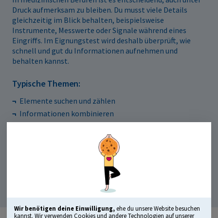
Druck aufmerksam zu bleiben. Du musst viele Details
gleichzeitig im Blick behalten, beispielsweise
Instrumente, Messwerte oder Signale während eines
Eingriffs. Im Eignungstest wird deshalb überprüft, wie
schnell und gut du Informationen aufnehmen und
behalten kannst.
Typische Themen:
Elemente suchen und zählen
Informationen kombinieren
Texte, Zeichen, Grafiken einprägen
Beispielaufgabe: Muster wiedererkennen
Wir benötigen deine Einwilligung,
ehe du unsere Website besuchen
kannst. Wir verwenden Cookies und andere Technologien auf unserer