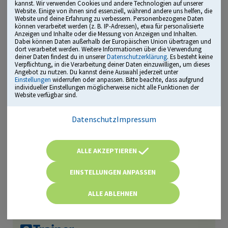
kannst. Wir verwenden Cookies und andere Technologien auf unserer
Lizenz kaufen
Website. Einige von ihnen sind essenziell, während andere uns helfen, die
Website und deine Erfahrung zu verbessern. Personenbezogene Daten
können verarbeitet werden (z. B. IP-Adressen), etwa für personalisierte
Anzeigen und Inhalte oder die Messung von Anzeigen und Inhalten.
Dabei können Daten außerhalb der Europäischen Union übertragen und
Einstellungstest
dort verarbeitet werden. Weitere Informationen über die Verwendung
Logisches Denken
deiner Daten findest du in unserer
Datenschutzerklärung
. Es besteht keine
Verpflichtung, in die Verarbeitung deiner Daten einzuwilligen, um dieses
Details
Angebot zu nutzen. Du kannst deine Auswahl jederzeit unter
Einstellungen
widerrufen oder anpassen. Bitte beachte, dass aufgrund
individueller Einstellungen möglicherweise nicht alle Funktionen der
Website verfügbar sind.
Lizenz kaufen
Datenschutz
Impressum
Einstellungstest
LPA-Test Bayern
ALLE AKZEPTIEREN
Details
EINSTELLUNGEN ANPASSEN
ALLE ABLEHNEN
Lizenz kaufen