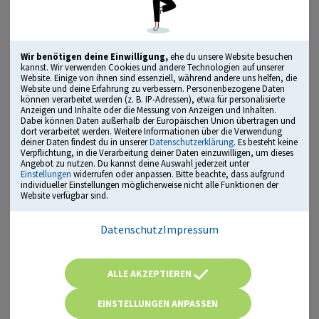
Details
Wir benötigen deine Einwilligung,
ehe du unsere Website besuchen
Lizenz kaufen
kannst. Wir verwenden Cookies und andere Technologien auf unserer
Website. Einige von ihnen sind essenziell, während andere uns helfen, die
Website und deine Erfahrung zu verbessern. Personenbezogene Daten
können verarbeitet werden (z. B. IP-Adressen), etwa für personalisierte
Sparpaket
Anzeigen und Inhalte oder die Messung von Anzeigen und Inhalten.
Dabei können Daten außerhalb der Europäischen Union übertragen und
Polizei Fachoberschule (FOS)
dort verarbeitet werden. Weitere Informationen über die Verwendung
deiner Daten findest du in unserer
Datenschutzerklärung
. Es besteht keine
Einstellungstest, Vorstellungsgespräch
Verpflichtung, in die Verarbeitung deiner Daten einzuwilligen, um dieses
& Assessment
Angebot zu nutzen. Du kannst deine Auswahl jederzeit unter
Einstellungen
widerrufen oder anpassen. Bitte beachte, dass aufgrund
Details
individueller Einstellungen möglicherweise nicht alle Funktionen der
Website verfügbar sind.
Datenschutz
Impressum
Lizenz kaufen
ALLE AKZEPTIEREN
Sparpaket
Polizei Fachoberschule Nordrhein-
EINSTELLUNGEN ANPASSEN
Westfalen Einstellungstest,