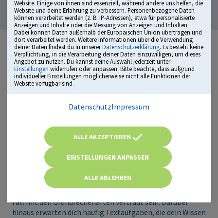
Website. Einige von ihnen sind essenziell, während andere uns helfen, die
Website und deine Erfahrung zu verbessern. Personenbezogene Daten
können verarbeitet werden (z. B. IP-Adressen), etwa für personalisierte
Anzeigen und Inhalte oder die Messung von Anzeigen und Inhalten.
Dabei können Daten außerhalb der Europäischen Union übertragen und
dort verarbeitet werden. Weitere Informationen über die Verwendung
deiner Daten findest du in unserer
Datenschutzerklärung
. Es besteht keine
Verpflichtung, in die Verarbeitung deiner Daten einzuwilligen, um dieses
Angebot zu nutzen. Du kannst deine Auswahl jederzeit unter
Einstellungen
widerrufen oder anpassen. Bitte beachte, dass aufgrund
individueller Einstellungen möglicherweise nicht alle Funktionen der
Website verfügbar sind.
Datenschutz
Impressum
ALLE AKZEPTIEREN
Mathematik
EINSTELLUNGEN ANPASSEN
Im Bereich Mathematik wird deine rechnerische Fitness
ALLE ABLEHNEN
überprüft. In den meisten Berufen wird ein Grundwissen in
Mathematik vorausgesetzt – du solltest also auf jeden
Fall mit den Grundrechenarten vertraut sein. Darüber
hinaus erwarten dich häufig Textaufgaben, die dein Wissen