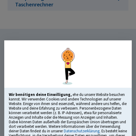
Taschenrechner
Wir benötigen deine Einwilligung,
ehe du unsere Website besuchen
kannst. Wir verwenden Cookies und andere Technologien auf unserer
Logik
Website. Einige von ihnen sind essenziell, während andere uns helfen, die
Website und deine Erfahrung zu verbessern. Personenbezogene Daten
können verarbeitet werden (z. B. IP-Adressen), etwa für personalisierte
Hier wird geprüft, wie gut du Muster erkennst und logische
Anzeigen und Inhalte oder die Messung von Anzeigen und Inhalten.
Dabei können Daten außerhalb der Europäischen Union übertragen und
Zusammenhänge durchblickst. Statt auswendig zu lernen,
dort verarbeitet werden. Weitere Informationen über die Verwendung
geht es darum, Regeln zu verstehen und anzuwenden, z. B.
deiner Daten findest du in unserer
Datenschutzerklärung
. Es besteht keine
Verpflichtung, in die Verarbeitung deiner Daten einzuwilligen, um dieses