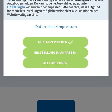
bei Bildern, Zahlen oder Symbolen, die nach einem
Angebot zu nutzen. Du kannst deine Auswahl jederzeit unter
bestimmten System aufgebaut sind.
Einstellungen
widerrufen oder anpassen. Bitte beachte, dass aufgrund
individueller Einstellungen möglicherweise nicht alle Funktionen der
Website verfügbar sind.
Typische Themen:
Zahlen- und Symbolreihen
Datenschutz
Impressum
Wortanalogien
Schlussfolgerungen
ALLE AKZEPTIEREN
Technische Abläufe verstehen
EINSTELLUNGEN ANPASSEN
ALLE ABLEHNEN
Beispielaufgabe: Symbolrechnen