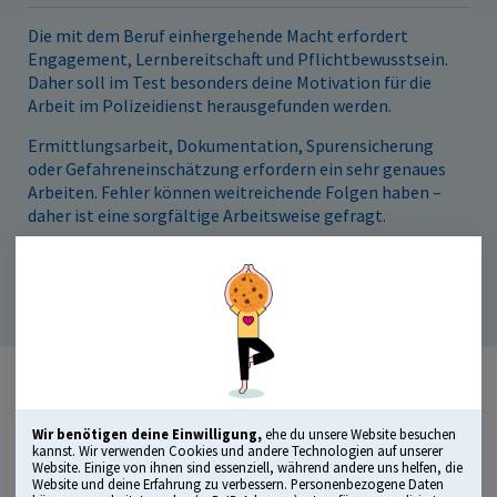
Die mit dem Beruf einhergehende Macht erfordert
Engagement, Lernbereitschaft und Pflichtbewusstsein.
Daher soll im Test besonders deine Motivation für die
Arbeit im Polizeidienst herausgefunden werden.
Ermittlungsarbeit, Dokumentation, Spurensicherung
oder Gefahreneinschätzung erfordern ein sehr genaues
Arbeiten. Fehler können weitreichende Folgen haben –
daher ist eine sorgfältige Arbeitsweise gefragt.
Beispielfrage: „Wer sind deine drei größten Vorbilder?“
(Offene Frage)
Wir benötigen deine Einwilligung,
ehe du unsere Website besuchen
kannst. Wir verwenden Cookies und andere Technologien auf unserer
Website. Einige von ihnen sind essenziell, während andere uns helfen, die
Website und deine Erfahrung zu verbessern. Personenbezogene Daten