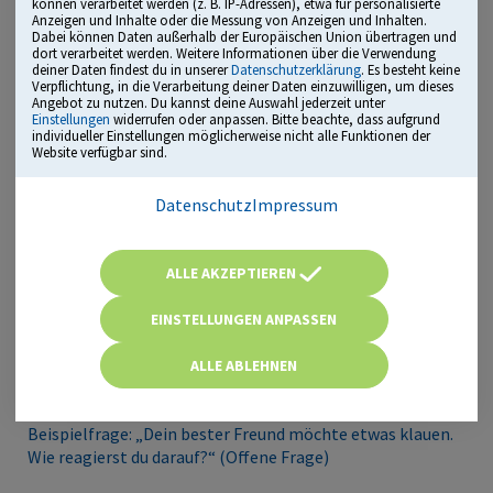
können verarbeitet werden (z. B. IP-Adressen), etwa für personalisierte
Anzeigen und Inhalte oder die Messung von Anzeigen und Inhalten.
Dabei können Daten außerhalb der Europäischen Union übertragen und
dort verarbeitet werden. Weitere Informationen über die Verwendung
deiner Daten findest du in unserer
Datenschutzerklärung
. Es besteht keine
Verpflichtung, in die Verarbeitung deiner Daten einzuwilligen, um dieses
Angebot zu nutzen. Du kannst deine Auswahl jederzeit unter
Einstellungen
widerrufen oder anpassen. Bitte beachte, dass aufgrund
Einstellung zu kriminellem Verhalten
individueller Einstellungen möglicherweise nicht alle Funktionen der
Website verfügbar sind.
Polizistinnen und Polizisten müssen hinter dem
Datenschutz
Impressum
Rechtsstaat stehen, Straftaten ablehnen und
unvoreingenommen handeln. Gleichzeitig ist ein
professioneller Umgang sehr wichtig – ohne Vorurteile,
ALLE AKZEPTIEREN
dafür mit klarer Haltung gegen Kriminalität.
EINSTELLUNGEN ANPASSEN
Du könntest zum Beispiel nach deinem Umgang mit
Drogen gefragt werden, oder wie du damit umgehen
ALLE ABLEHNEN
würdest, wenn deine Freunde oder Familie kriminell
handeln würden.
Beispielfrage: „Dein bester Freund möchte etwas klauen.
Wie reagierst du darauf?“ (Offene Frage)